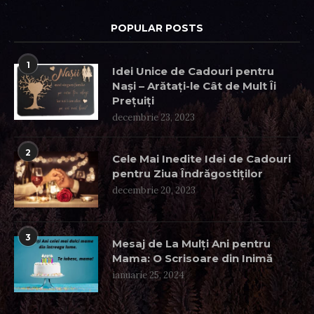
POPULAR POSTS
1
Idei Unice de Cadouri pentru
Nași – Arătați-le Cât de Mult Îi
Prețuiți
decembrie 23, 2023
2
Cele Mai Inedite Idei de Cadouri
pentru Ziua Îndrăgostiților
decembrie 20, 2023
3
Mesaj de La Mulți Ani pentru
Mama: O Scrisoare din Inimă
ianuarie 25, 2024