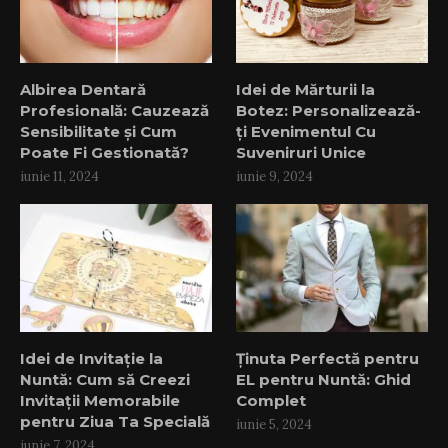
Albirea Dentară
Idei de Mărturii la
Profesională: Cauzează
Botez: Personalizează-
Sensibilitate și Cum
ți Evenimentul Cu
Poate Fi Gestionată?
Suveniruri Unice
iunie 11, 2024
iunie 9, 2024
Idei de Invitație la
Ținuta Perfectă pentru
Nuntă: Cum să Creezi
EL pentru Nuntă: Ghid
Invitații Memorabile
Complet
pentru Ziua Ta Specială
iunie 5, 2024
iunie 7, 2024