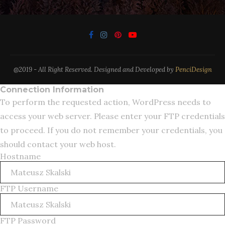
@2019 - All Right Reserved. Designed and Developed by
PenciDesign
Connection Information
To perform the requested action, WordPress needs to
access your web server. Please enter your FTP credentials
to proceed. If you do not remember your credentials, you
should contact your web host.
Hostname
FTP Username
FTP Password