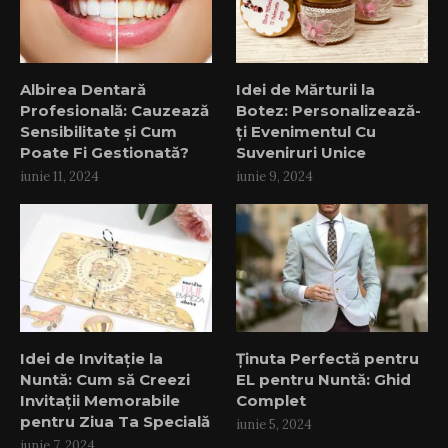
Albirea Dentară
Idei de Mărturii la
Profesională: Cauzează
Botez: Personalizează-
Sensibilitate și Cum
ți Evenimentul Cu
Poate Fi Gestionată?
Suveniruri Unice
iunie 11, 2024
iunie 9, 2024
Idei de Invitație la
Ținuta Perfectă pentru
Nuntă: Cum să Creezi
EL pentru Nuntă: Ghid
Invitații Memorabile
Complet
pentru Ziua Ta Specială
iunie 5, 2024
iunie 7, 2024