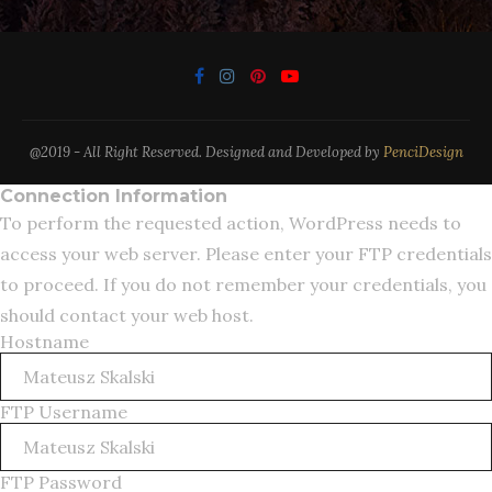
@2019 - All Right Reserved. Designed and Developed by
PenciDesign
Connection Information
To perform the requested action, WordPress needs to
access your web server. Please enter your FTP credentials
to proceed. If you do not remember your credentials, you
should contact your web host.
Hostname
FTP Username
FTP Password