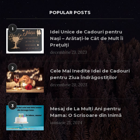
POPULAR POSTS
1
Idei Unice de Cadouri pentru
Nași – Arătați-le Cât de Mult Îi
Prețuiți
decembrie 23, 2023
2
Cele Mai Inedite Idei de Cadouri
pentru Ziua Îndrăgostiților
decembrie 20, 2023
3
Mesaj de La Mulți Ani pentru
Mama: O Scrisoare din Inimă
ianuarie 25, 2024