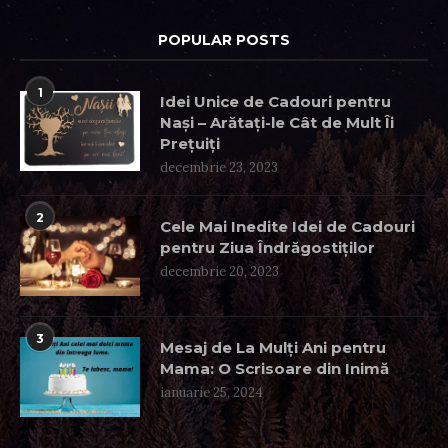
POPULAR POSTS
1
Idei Unice de Cadouri pentru
Nași – Arătați-le Cât de Mult Îi
Prețuiți
decembrie 23, 2023
2
Cele Mai Inedite Idei de Cadouri
pentru Ziua Îndrăgostiților
decembrie 20, 2023
3
Mesaj de La Mulți Ani pentru
Mama: O Scrisoare din Inimă
ianuarie 25, 2024