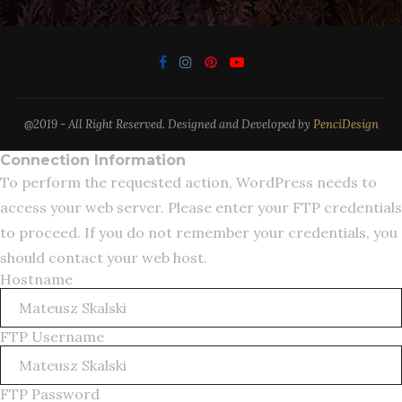
@2019 - All Right Reserved. Designed and Developed by
PenciDesign
Connection Information
To perform the requested action, WordPress needs to
access your web server. Please enter your FTP credentials
to proceed. If you do not remember your credentials, you
should contact your web host.
Hostname
FTP Username
FTP Password