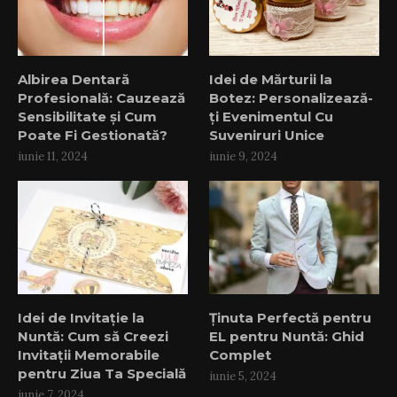
Albirea Dentară
Idei de Mărturii la
Profesională: Cauzează
Botez: Personalizează-
Sensibilitate și Cum
ți Evenimentul Cu
Poate Fi Gestionată?
Suveniruri Unice
iunie 11, 2024
iunie 9, 2024
Idei de Invitație la
Ținuta Perfectă pentru
Nuntă: Cum să Creezi
EL pentru Nuntă: Ghid
Invitații Memorabile
Complet
pentru Ziua Ta Specială
iunie 5, 2024
iunie 7, 2024