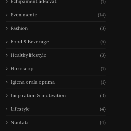
Echipament adecvat
(1)
Evenimente
(14)
Fashion
(3)
Food & Beverage
(5)
Healthy lifestyle
(3)
Horoscop
(1)
Igiena orala optima
(1)
Inspiration & motivation
(3)
Lifestyle
(4)
Noutati
(4)