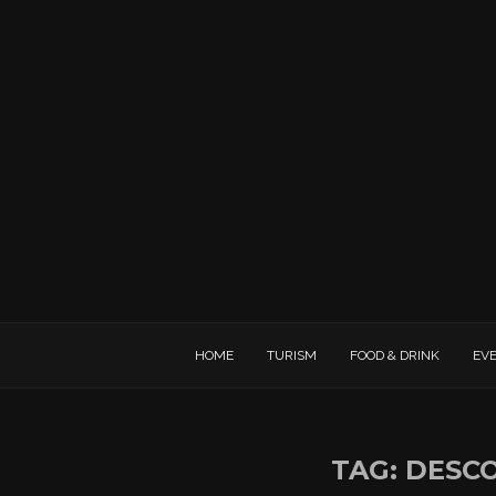
HOME
TURISM
FOOD & DRINK
EV
TAG:
DESC