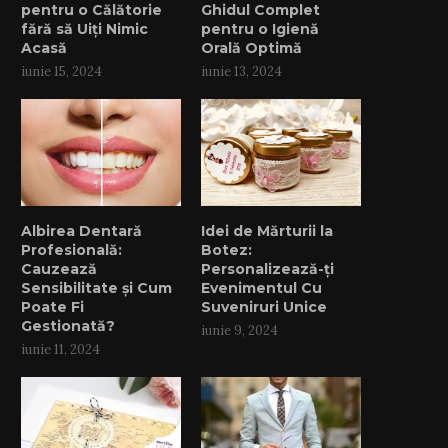
pentru o Călătorie
Ghidul Complet
fără să Uiți Nimic
pentru o Igienă
Acasă
Orală Optimă
iunie 15, 2024
iunie 13, 2024
Albirea Dentară
Idei de Mărturii la
Profesională:
Botez:
Cauzează
Personalizează-ți
Sensibilitate și Cum
Evenimentul Cu
Poate Fi
Suveniruri Unice
Gestionată?
iunie 9, 2024
iunie 11, 2024