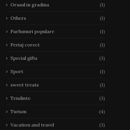
Orasul in gradina
(1)
Others
(1)
Parfumuri populare
(1)
Periaj corect
(1)
Special gifts
(3)
Sport
(1)
sweet treats
(1)
Tendinte
(3)
Turism
(4)
Vacation and travel
(3)