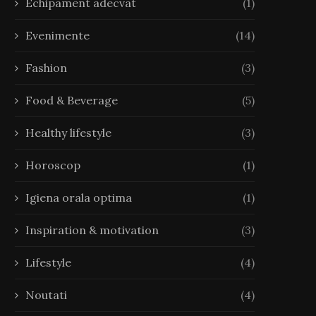
Echipament adecvat
(1)
Evenimente
(14)
Fashion
(3)
Food & Beverage
(5)
Healthy lifestyle
(3)
Horoscop
(1)
Igiena orala optima
(1)
Inspiration & motivation
(3)
Lifestyle
(4)
Noutati
(4)