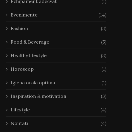
Echipament adecvat
(1)
Evenimente
(14)
Fashion
(3)
Food & Beverage
(5)
Healthy lifestyle
(3)
Horoscop
(1)
Igiena orala optima
(1)
Inspiration & motivation
(3)
Lifestyle
(4)
Noutati
(4)