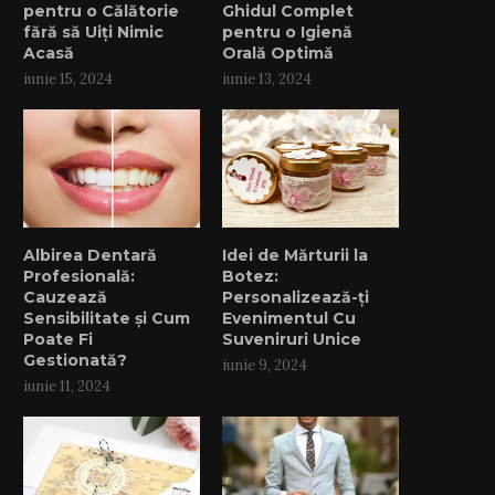
pentru o Călătorie
Ghidul Complet
fără să Uiți Nimic
pentru o Igienă
Acasă
Orală Optimă
iunie 15, 2024
iunie 13, 2024
Albirea Dentară
Idei de Mărturii la
Profesională:
Botez:
Cauzează
Personalizează-ți
Sensibilitate și Cum
Evenimentul Cu
Poate Fi
Suveniruri Unice
Gestionată?
iunie 9, 2024
iunie 11, 2024