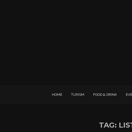
HOME
TURISM
FOOD & DRINK
EV
TAG:
LI