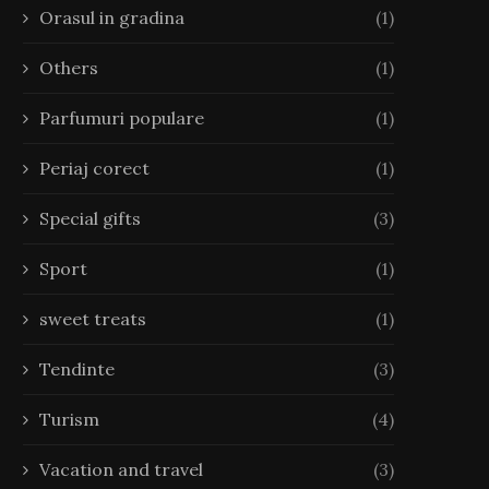
Orasul in gradina
(1)
Others
(1)
Parfumuri populare
(1)
Periaj corect
(1)
Special gifts
(3)
Sport
(1)
sweet treats
(1)
Tendinte
(3)
Turism
(4)
Vacation and travel
(3)