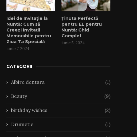
Idei de Invitație la
Ținuta Perfectă
Nuntă: Cum să
pentru EL pentru
Creezi Invitații
Nuntă: Ghid
Memorabile pentru
Complet
Ziua Ta Specială
iunie 5, 2024
iunie 7, 2024
CATEGORII
Albire dentara
(1)
Beauty
(9)
birthday wishes
(2)
Drumetie
(1)