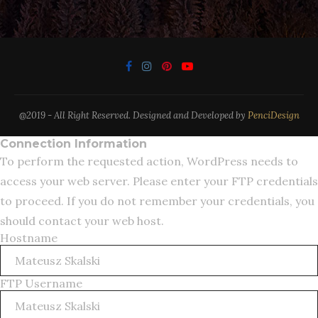
@2019 - All Right Reserved. Designed and Developed by
PenciDesign
Connection Information
To perform the requested action, WordPress needs to
access your web server. Please enter your FTP credentials
to proceed. If you do not remember your credentials, you
should contact your web host.
Hostname
FTP Username