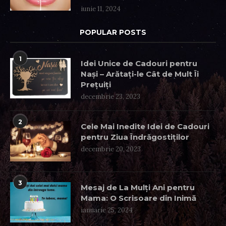
iunie 11, 2024
POPULAR POSTS
1
Idei Unice de Cadouri pentru
Nași – Arătați-le Cât de Mult Îi
Prețuiți
decembrie 23, 2023
2
Cele Mai Inedite Idei de Cadouri
pentru Ziua Îndrăgostiților
decembrie 20, 2023
3
Mesaj de La Mulți Ani pentru
Mama: O Scrisoare din Inimă
ianuarie 25, 2024