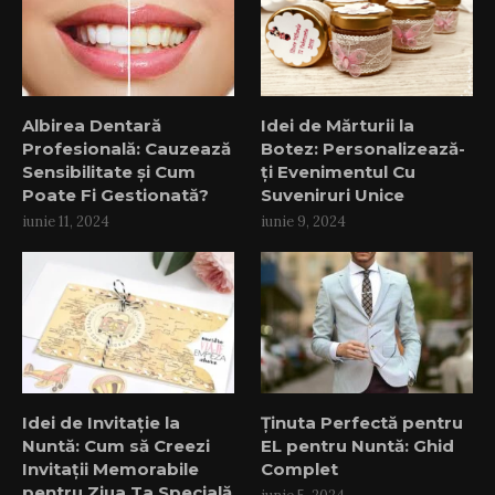
Albirea Dentară
Idei de Mărturii la
Profesională: Cauzează
Botez: Personalizează-
Sensibilitate și Cum
ți Evenimentul Cu
Poate Fi Gestionată?
Suveniruri Unice
iunie 11, 2024
iunie 9, 2024
Idei de Invitație la
Ținuta Perfectă pentru
Nuntă: Cum să Creezi
EL pentru Nuntă: Ghid
Invitații Memorabile
Complet
pentru Ziua Ta Specială