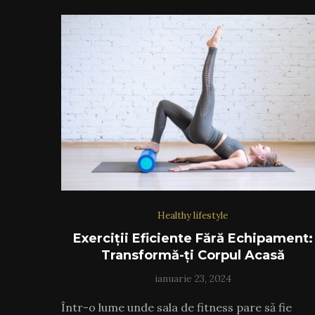
Healthy lifestyle
Exerciții Eficiente Fără Echipament:
Transformă-ți Corpul Acasă
ianuarie 23, 2024
Într-o lume unde sala de fitness pare să fie