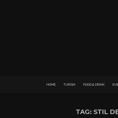
HOME
TURISM
FOOD & DRINK
EV
TAG:
STIL D